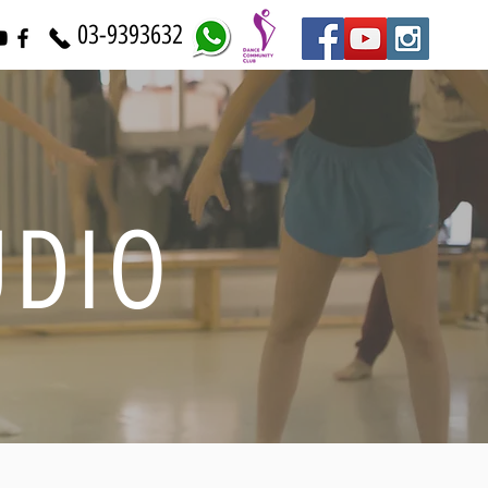
03-9393632
 STUDIO