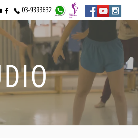
03-9393632
 STUDIO