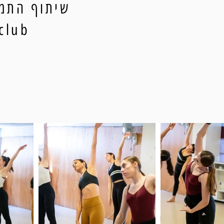
שיתוף התמו
ityclub