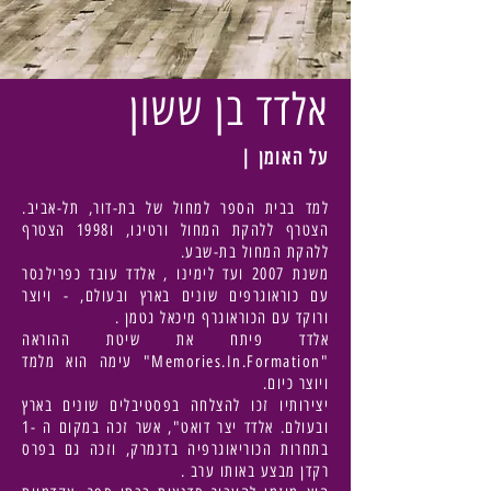
אלדד בן ששון
על האומן |
למד בבית הספר למחול של בת-דור, תל-אביב.
הצטרף ללהקת המחול ורטיגו, ו1998 הצטרף
ללהקת המחול בת-שבע.
משנת 2007 ועד לימינו , אלדד עובד כפרילנסר
עם כוראוגרפים שונים בארץ ובעולם, - ויוצר
ורוקד עם הכוראוגרף מיכאל גטמן .
אלדד פיתח את שיטת ההוראה
"Memories.In.Formation" עימה הוא מלמד
ויוצר כיום.
יצירותיו זכו להצלחה בפסטיבלים שונים בארץ
ובעולם. אלדד יצר דואט", אשר זכה במקום ה -1
בתחרות הכוריאוגרפיה בדנמרק, וזכה גם בפרס
רקדן מבצע באותו ערב .