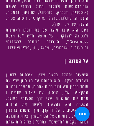
הוא מוזמן להעביר סדנאות בבתי ספר, אקדמיות
אוניברסיטאות ולהקות מחול ברחבי העולם
(אוסטריה, דנמרק, פורטוגל, שוודיה, גרמניה,
הונגריה, פינלנד, ברזיל ,אוקרניה, רוסיה, צכיה,
הולנד, שוויץ , ועוד).
כיום הוא עובד ויוצר עם בת זוגתו האומנית
ולנטינה לוצנקו , על מופע חדש "Born to
Greatness", העבודה הוזמנה לראזדנסי
והופעות ב -אוסטריה, ישראל ,יוון ,פולין ואירלנד.
על הסדנה |
השיעור יתמקד בקשר שבין יצירתיות לדמיון
בעבודת הרקדן. הוא מבוסס על הניסיון שלי עם
אוהד נהרין ורעיונות רבים אחרים, מהעבר וההווה
המקצועי שלי​,​ מנסיון עם יוצרים שונים ​ו​
מהחוויות האישיות שלי דרך מסעותי בעולם.
המטרה היא להעשיר ולשפר את החוויה
האינטואיטיבית של הרקדן, תוך שימוש בזיכרון
הקולקטיבי.​ נתייחס אל הגוף בזמן יצירת התנועה
ונזהה עקבות "חדשים", נתרגל כיצד לזהות אותם
וכיצד להתייחס אליהם.​