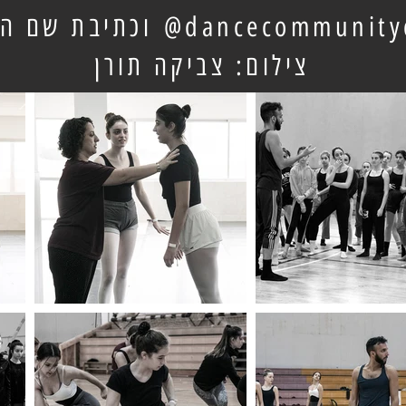
dancecommunityc
וכתיבת שם ה
צילום: צביקה תורן