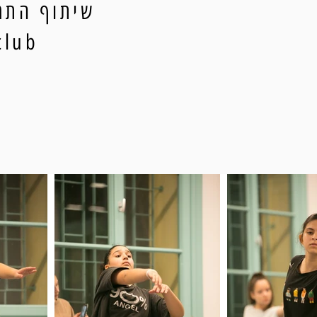
שיתוף התמו
ityclub