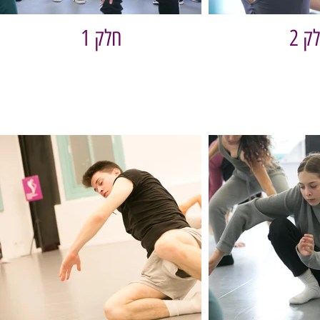
ק 2
חלק 1