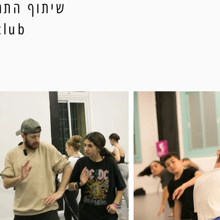
שיתוף התמו
ityclub