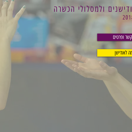
דישנים ולמסלולי הכשרה
קשר ופרטים
 לאודישן